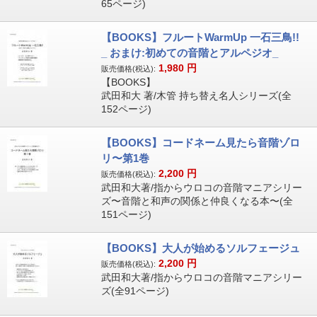
65ページ)
【BOOKS】フルートWarmUp 一石三鳥!!
_ おまけ:初めての音階とアルペジオ_
1,980
円
販売価格(税込):
【BOOKS】
武田和大 著/木管 持ち替え名人シリーズ(全
152ページ)
【BOOKS】コードネーム見たら音階ゾロ
リ〜第1巻
2,200
円
販売価格(税込):
武田和大著/指からウロコの音階マニアシリー
ズ〜音階と和声の関係と仲良くなる本〜(全
151ページ)
【BOOKS】大人が始めるソルフェージュ
2,200
円
販売価格(税込):
武田和大著/指からウロコの音階マニアシリー
ズ(全91ページ)