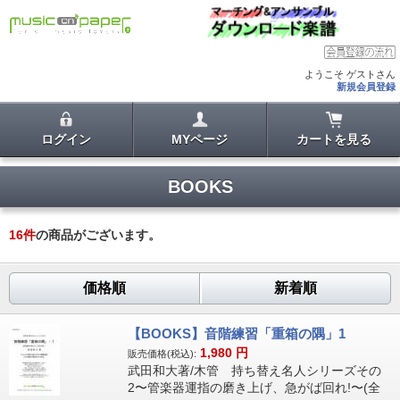
ようこそ ゲストさん
新規会員登録
ログイン
MYページ
カートを見る
BOOKS
16
件
の商品がございます。
価格順
新着順
【BOOKS】音階練習「重箱の隅」1
1,980
円
販売価格(税込):
武田和大著/木管 持ち替え名人シリーズその
2〜管楽器運指の磨き上げ、急がば回れ!〜(全