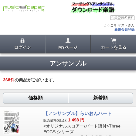
ようこそ ゲストさん
新規会員登録
ログイン
MYページ
カートを見る
アンサンブル
368
件
の商品がございます。
価格順
新着順
【アンサンブル】らいおんハート
1,498
円
販売価格(税込):
<オリジナルスコアー/パート譜付>Three
EGGS シリーズ