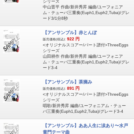
シリーズ
中山晋平 作曲/新井秀昇 編曲/ユーフォニア
ム・テューバ三重奏(Euph1,Euph2,Tuba)/グレ
ード3/1分8秒
【アンサンブル】赤とんぼ
922
円
販売価格(税込):
<オリジナルスコアー/パート譜付>ThreeEggs
シリーズ
山田耕作 作曲/新井秀昇 編曲/ユーフォニア
ム・テューバ三重奏(Euph1,Euph2,Tuba)/グレ
ード3-4
【アンサンブル】茶摘み
891
円
販売価格(税込):
<オリジナルスコアー/パート譜付>ThreeEggs
シリーズ
唱歌/新井秀昇 編曲/ユーフォニアム・テュー
バ三重奏(Euph1,Euph2,Tuba)/グレード3-4
【アンサンブル】ああ人生に涙あり〜水戸
黄門テーマ曲