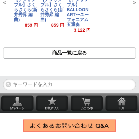
<
>
ブル】さく
ブル】さく
ブル】
らさくら(新
らさくら(新
BALLOON
井秀昇 編
井秀昇 編
ART〜ユー
曲)
曲)
フォニアム
五重奏
859 円
859 円
3,122 円
商品一覧に戻る