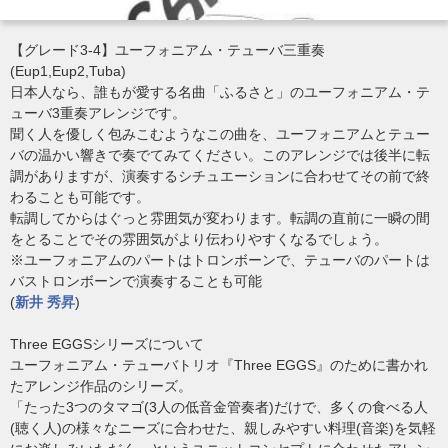
【グレード3-4】ユーフォニアム・テューバ三重奏
(Eup1,Eup2,Tuba)
日本人なら、誰もが愛する名曲「ふるさと」のユーフォニアム・テ
ューバ3重奏アレンジです。
聞く人を優しく包みこむようなこの曲を、ユーフォニアムとテュー
バの温かい響きで奏でてみてください。このアレンジでは後半に転
調がありますが、演奏するシチュエーションに合わせてその前で終
わることも可能です。
転調してからはぐっと雰囲気が変わります。転調の直前に一瞬の間
をとることでその雰囲気がより伝わりやすくなるでしょう。
※ユーフォニアムのパートはトロンボーンで、テューバのパートは
バストロンボーンで演奏することも可能
(
新井 秀昇
)
Three EGGSシリーズについて
ユーフォニアム・テューバトリオ『Three EGGS』のために書かれ
たアレンジ作品のシリーズ。
「たった3つのタマゴ(3人の低音金管奏者)だけで、多くの食べる人
(聴く人)の様々なニーズに合わせた、親しみやすい料理(音楽)を気軽