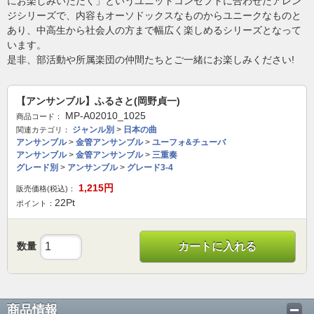
にお楽しみいただく」というユニットコンセプトに合わせたアレン
ジシリーズで、内容もオーソドックスなものからユニークなものと
あり、中高生から社会人の方まで幅広く楽しめるシリーズとなって
います。
是非、部活動や所属楽団の仲間たちとご一緒にお楽しみください!
【アンサンブル】ふるさと(岡野貞一)
MP-A02010_1025
商品コード：
ジャンル別
>
日本の曲
関連カテゴリ：
アンサンブル
>
金管アンサンブル
>
ユーフォ&チューバ
アンサンブル
>
金管アンサンブル
>
三重奏
グレード別
>
アンサンブル
>
グレード3-4
1,215
円
販売価格(税込)：
22
Pt
ポイント：
数量
カートに入れる
商品情報