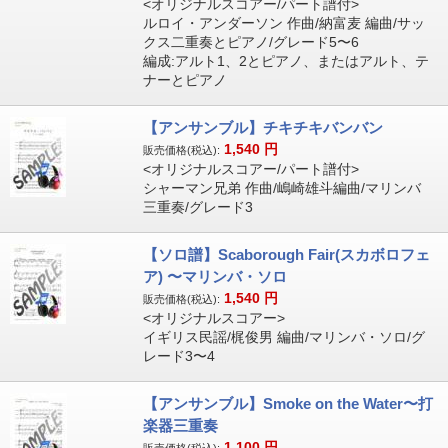
<オリジナルスコアー/パート譜付>
ルロイ・アンダーソン 作曲/納富麦 編曲/サッ
クス二重奏とピアノ/グレード5〜6
編成:アルト1、2とピアノ、またはアルト、テ
ナーとピアノ
【アンサンブル】チキチキバンバン
1,540
円
販売価格(税込):
<オリジナルスコアー/パート譜付>
シャーマン兄弟 作曲/嶋崎雄斗編曲/マリンバ
三重奏/グレード3
【ソロ譜】Scaborough Fair(スカボロフェ
ア) 〜マリンバ・ソロ
1,540
円
販売価格(税込):
<オリジナルスコアー>
イギリス民謡/梶俊男 編曲/マリンバ・ソロ/グ
レード3〜4
【アンサンブル】Smoke on the Water〜打
楽器三重奏
1,100
円