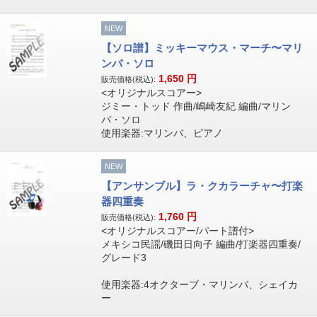
NEW
【ソロ譜】ミッキーマウス・マーチ〜マリ
ンバ・ソロ
1,650
円
販売価格(税込):
<オリジナルスコアー>
ジミー・トッド 作曲/嶋崎友紀 編曲/マリン
バ・ソロ
使用楽器:マリンバ、ピアノ
NEW
【アンサンブル】ラ・クカラーチャ〜打楽
器四重奏
1,760
円
販売価格(税込):
<オリジナルスコアー/パート譜付>
メキシコ民謡/磯田日向子 編曲/打楽器四重奏/
グレード3
使用楽器:4オクターブ・マリンバ、シェイカ
ー