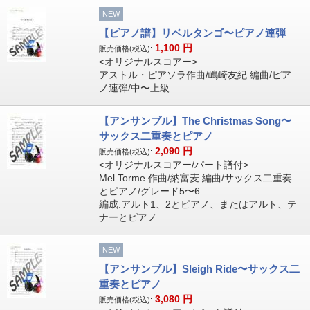
NEW
【ピアノ譜】リベルタンゴ〜ピアノ連弾
1,100
円
販売価格(税込):
<オリジナルスコアー>
アストル・ピアソラ作曲/嶋崎友紀 編曲/ピア
ノ連弾/中〜上級
【アンサンブル】The Christmas Song〜
サックス二重奏とピアノ
2,090
円
販売価格(税込):
<オリジナルスコアー/パート譜付>
Mel Torme 作曲/納富麦 編曲/サックス二重奏
とピアノ/グレード5〜6
編成:アルト1、2とピアノ、またはアルト、テ
ナーとピアノ
NEW
【アンサンブル】Sleigh Ride〜サックス二
重奏とピアノ
3,080
円
販売価格(税込):