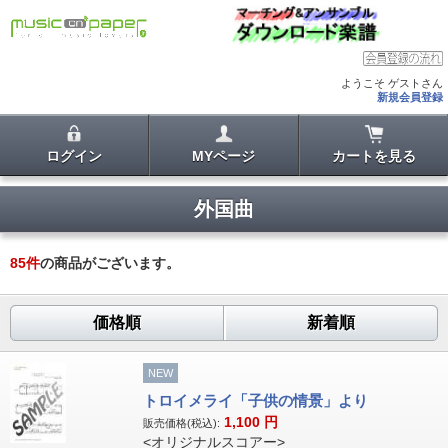
ようこそ ゲストさん
新規会員登録
ログイン
MYページ
カートを見る
外国曲
85
件
の商品がございます。
価格順
新着順
NEW
トロイメライ「子供の情景」より
1,100
円
販売価格(税込):
<オリジナルスコアー>