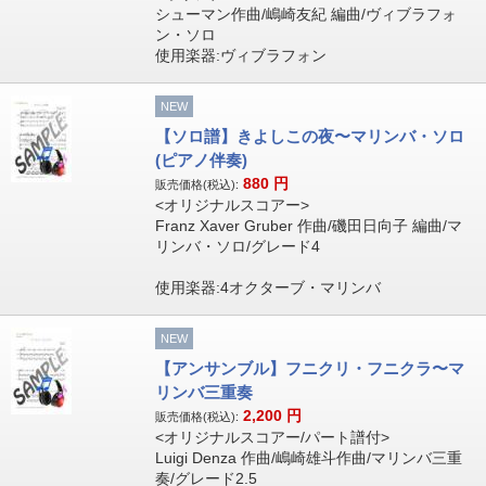
シューマン作曲/嶋崎友紀 編曲/ヴィブラフォ
ン・ソロ
使用楽器:ヴィブラフォン
NEW
【ソロ譜】きよしこの夜〜マリンバ・ソロ
(ピアノ伴奏)
880
円
販売価格(税込):
<オリジナルスコアー>
Franz Xaver Gruber 作曲/磯田日向子 編曲/マ
リンバ・ソロ/グレード4
使用楽器:4オクターブ・マリンバ
NEW
【アンサンブル】フニクリ・フニクラ〜マ
リンバ三重奏
2,200
円
販売価格(税込):
<オリジナルスコアー/パート譜付>
Luigi Denza 作曲/嶋崎雄斗作曲/マリンバ三重
奏/グレード2.5