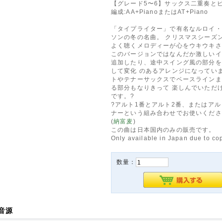
【グレード5〜6】サックス二重奏と
編成:AA+PianoまたはAT+Piano
「タイプライター」で有名なルロイ・
ソンの冬の名曲。 クリスマスシーズ
よく聴くメロディーが心をウキウキさ
このバージョンではなんだか激しいイ
追加したり、途中スイング風の部分を
して変化 のあるアレンジになってい
トやテナーサックスでベースラインま
る部分もなりきって 楽しんでいただ
です。?
?アルト1番とアルト2番、またはアル
ナーという組み合わせでお使いくださ
(
納富麦
)
この曲は日本国内のみの販売です。
Only available in Japan due to cop
数量：
音源