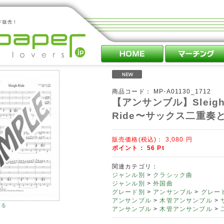
ド販売！
商品コード：
MP-A01130_1712
【アンサンブル】Sleig
Ride〜サックス二重奏
販売価格(税込)：
3,080
円
ポイント：
56
Pt
関連カテゴリ：
ジャンル別
>
クラシック曲
ジャンル別
>
外国曲
グレード別
>
アンサンブル
>
グレード
アンサンブル
>
木管アンサンブル
>
する
アンサンブル
>
木管アンサンブル
>