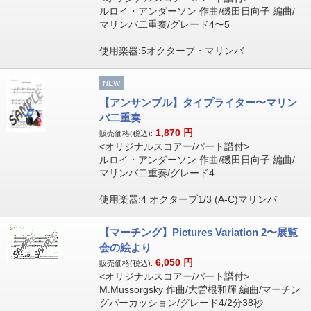
ルロイ・アンダーソン 作曲/磯田日向子 編曲/
マリンバ二重奏/グレード4〜5
使用楽器:5オクターブ・マリンバ
NEW
【アンサンブル】タイプライター〜マリン
バ二重奏
1,870
円
販売価格(税込):
<オリジナルスコアー/パート譜付>
ルロイ・アンダーソン 作曲/磯田日向子 編曲/
マリンバ二重奏/グレード4
使用楽器:4 オクターブ1/3 (A-C)マリンバ
【マーチング】Pictures Variation 2〜展覧
会の絵より
6,050
円
販売価格(税込):
<オリジナルスコアー/パート譜付>
M.Mussorgsky 作曲/大曽根和輝 編曲/マーチン
グパーカッション/グレード4/2分38秒