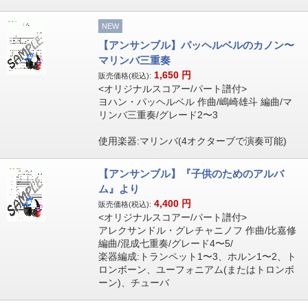
NEW
【アンサンブル】パッヘルベルのカノン〜
マリンバ三重奏
1,650
円
販売価格(税込):
<オリジナルスコアー/パート譜付>
ヨハン・パッヘルベル 作曲/嶋崎雄斗 編曲/マ
リンバ三重奏/グレード2〜3
使用楽器:マリンバ(4オクターブで演奏可能)
【アンサンブル】『子供のためのアルバ
ム』より
4,400
円
販売価格(税込):
<オリジナルスコアー/パート譜付>
アレクサンドル・グレチャニノフ 作曲/比嘉修
編曲/混成七重奏/グレード4〜5/
楽器編成:トランペット1〜3、ホルン1〜2、ト
ロンボーン、ユーフォニアム(またはトロンボ
ーン)、チューバ