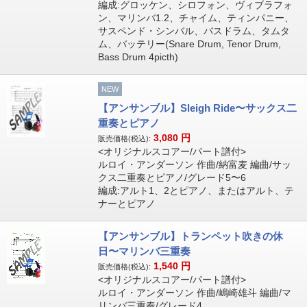
編成:グロッケン、シロフォン、ヴィブラフォ
ン、マリンバ1.2、チャイム、ティンパニー、
サスペンド・シンバル、バスドラム、タムタ
ム、バッテリー(Snare Drum, Tenor Drum,
Bass Drum 4picth)
NEW
【アンサンブル】Sleigh Ride〜サックス二
重奏とピアノ
3,080
円
販売価格(税込):
<オリジナルスコアー/パート譜付>
ルロイ・アンダーソン 作曲/納富麦 編曲/サッ
クス二重奏とピアノ/グレード5〜6
編成:アルト1、2とピアノ、またはアルト、テ
ナーとピアノ
【アンサンブル】トランペット吹きの休
日〜マリンバ三重奏
1,540
円
販売価格(税込):
<オリジナルスコアー/パート譜付>
ルロイ・アンダーソン 作曲/嶋崎雄斗 編曲/マ
リンバ三重奏/グレード4