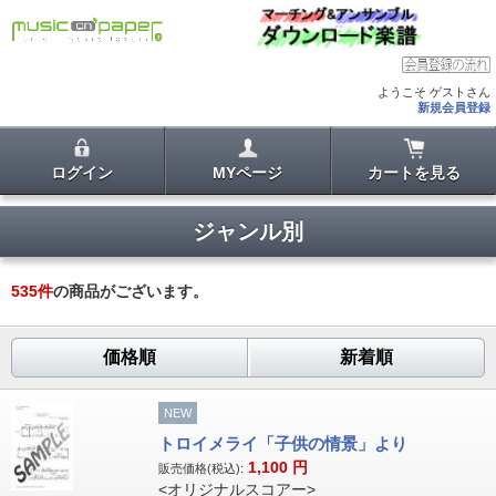
ようこそ ゲストさん
新規会員登録
ログイン
MYページ
カートを見る
ジャンル別
535
件
の商品がございます。
価格順
新着順
NEW
トロイメライ「子供の情景」より
1,100
円
販売価格(税込):
<オリジナルスコアー>