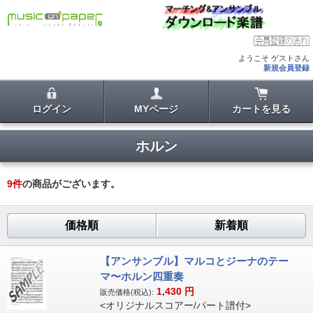
ようこそ ゲストさん
新規会員登録
ログイン
MYページ
カートを見る
ホルン
9
件
の商品がございます。
価格順
新着順
【アンサンブル】マルコとジーナのテー
マ〜ホルン四重奏
1,430
円
販売価格(税込):
<オリジナルスコアー/パート譜付>