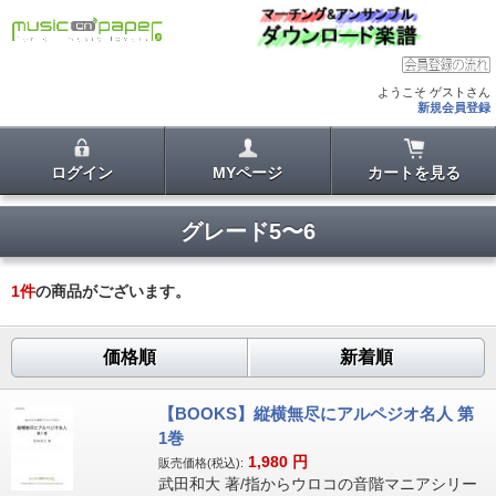
ようこそ ゲストさん
新規会員登録
ログイン
MYページ
カートを見る
グレード5〜6
1
件
の商品がございます。
価格順
新着順
【BOOKS】縦横無尽にアルペジオ名人 第
1巻
1,980
円
販売価格(税込):
武田和大 著/指からウロコの音階マニアシリー