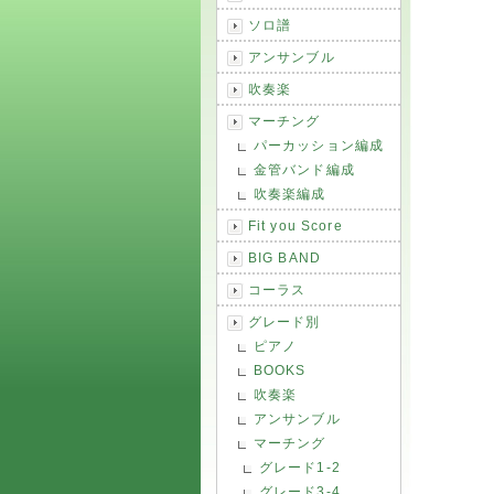
ソロ譜
アンサンブル
吹奏楽
マーチング
パーカッション編成
金管バンド編成
吹奏楽編成
Fit you Score
BIG BAND
コーラス
グレード別
ピアノ
BOOKS
吹奏楽
アンサンブル
マーチング
グレード1-2
グレード3-4