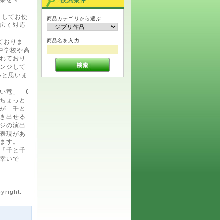
ーとしてお使
商品カテゴリから選ぶ
広く対応
商品名を入力
ておりま
中学校や高
れており
ンジして
いと思いま
い竜」「6
ちょっと
が「千と
き出せる
ジの演出
表現があ
ます。
「千と千
幸いで
yright.