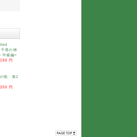
ted
千と千尋の神
・中級編>
,160 円
の歌 第2
,350 円