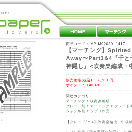
ド販売！
商品コード：
MP-M02039_1417
【マーチング】Spirited
Away〜Part3&4『千
神隠し』<吹奏楽編成・
販売価格(税込)：
7,700
円
ポイント：
140
Pt
関連カテゴリ：
マーチング
>
吹奏楽編成
グレード別
>
マーチング
>
グレード3
ジャンル別
>
ジブリ作品
する
【グレード3〜4】吹奏楽編成・中級
ジブリ映画「千と千尋の神隠し」の音