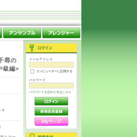
と千尋の
メールアドレス
中級編>
コンピューターに記憶する
パスワード
パスワードを忘れた方はこちら
-4
編
楽をマー