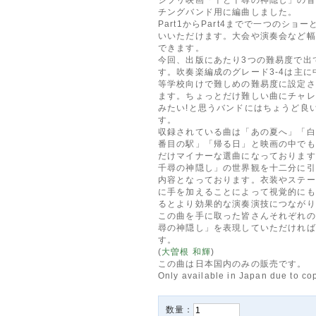
チングバンド用に編曲しました。
Part1からPart4までで一つのショ
いいただけます。大会や演奏会など幅
できます。
今回、出版にあたり3つの難易度で出
す。吹奏楽編成のグレード3-4は主に
等学校向けで難しめの難易度に設定さ
ます。ちょっとだけ難しい曲にチャレ
みたい!と思うバンドにはちょうど良
す。
収録されている曲は「あの夏へ」「白
番目の駅」「帰る日」と映画の中でも
だけマイナーな選曲になっております
千尋の神隠し」の世界観を十二分に引
内容となっております。衣装やステー
に手を加えることによって視覚的にも
るとより効果的な演奏演技につながり
この曲を手に取った皆さんそれぞれの
尋の神隠し」を表現していただければ
す。
(
大曽根 和輝
)
この曲は日本国内のみの販売です。
Only available in Japan due to cop
数量：