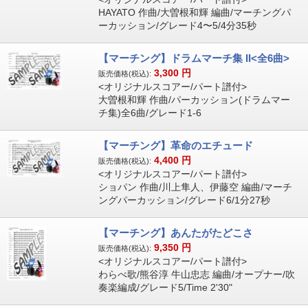
HAYATO 作曲/大曽根和輝 編曲/マーチングパ
ーカッション/グレード4〜5/4分35秒
【マーチング】ドラムマーチ集 II<全6曲>
3,300
円
販売価格(税込):
<オリジナルスコアー/パート譜付>
大曽根和輝 作曲/パーカッション(ドラムマー
チ集)全6曲/グレード1-6
【マーチング】革命のエチュード
4,400
円
販売価格(税込):
<オリジナルスコアー/パート譜付>
ショパン 作曲/川上隼人、伊藤空 編曲/マーチ
ングパーカッション/グレード6/1分27秒
【マーチング】あんたがたどこさ
9,350
円
販売価格(税込):
<オリジナルスコアー/パート譜付>
わらべ歌/熊谷淳 牛山忠志 編曲/オープナー/吹
奏楽編成/グレード5/Time 2'30"