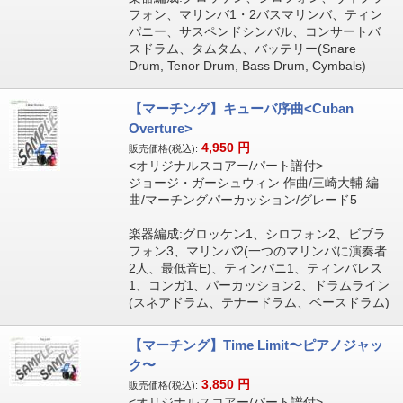
フォン、マリンバ1・2バスマリンバ、ティン
パニー、サスペンドシンバル、コンサートバ
スドラム、タムタム、バッテリー(Snare
Drum, Tenor Drum, Bass Drum, Cymbals)
【マーチング】キューバ序曲<Cuban
Overture>
4,950
円
販売価格(税込):
<オリジナルスコアー/パート譜付>
ジョージ・ガーシュウィン 作曲/三崎大輔 編
曲/マーチングパーカッション/グレード5
楽器編成:グロッケン1、シロフォン2、ビブラ
フォン3、マリンバ2(一つのマリンバに演奏者
2人、最低音E)、ティンパニ1、ティンバレス
1、コンガ1、パーカッション2、ドラムライン
(スネアドラム、テナードラム、ベースドラム)
【マーチング】Time Limit〜ピアノジャッ
ク〜
3,850
円
販売価格(税込):
<オリジナルスコアー/パート譜付>