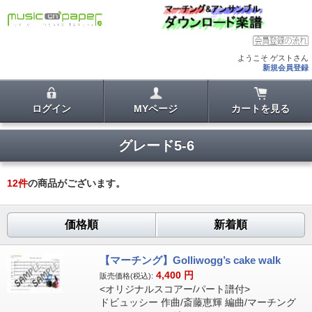
ようこそ ゲストさん
新規会員登録
ログイン
MYページ
カートを見る
グレード5-6
12
件
の商品がございます。
価格順
新着順
【マーチング】Golliwogg’s cake walk
4,400
円
販売価格(税込):
<オリジナルスコアー/パート譜付>
ドビュッシー 作曲/斎藤恵輝 編曲/マーチング