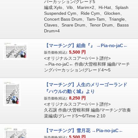
パーカッション/グレード5
編成:Xylo、Vib、Marim×2、Hi-Hat、Splash
Suspended Cym、Ride Cym、Glocken、
Concert Bass Drum、Tam-Tam、Triangle、
Claves、Snare Drum、Tenor Drum、Basss
Drum×4
【マーチング】組曲『』 →Pia-no-jaC←
5,500
円
販売価格(税込):
<オリジナルスコアー/パート譜付>
→Pia-no-jaC← 作曲/大曽根和輝 編曲/マーチ
ングパーカッション/グレード4〜5
【マーチング】人生のメリーゴーランド
『ハウルの動く城』より
8,250
円
販売価格(税込):
<オリジナルスコアー/パート譜付>
久石譲 作曲/大曽根和輝 編曲/マーチング吹奏
楽編成/グレード5〜6/Time 2:10
【マーチング】雪月花 →Pia-no-jaC←
5,500
円
販売価格(税込):