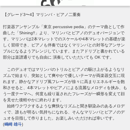
【グレード3〜4】マリンバ・ピアノ二重奏
打楽器アンサンブル「東京 percussive pedia」のテーマ曲として作
曲した「Shining!!」より、マリンバとピアノのデュオバージョンで
す。マリンバは2本マレットでのスケールや4本マレットの基礎が楽
しく習得でき、ピアノも伴奏ではなくマリンバとの対等なアンサン
ブルになるようアレンジしています。またアドリブと書かれている
部分は楽譜通りでも自由に 演奏していただいても OK です。
このデュオではマリンバのトリルとピアノの駆け上がるようなリ
ズムで始まり、突如として爽やかで優しいテーマが両楽器交互に現
れます。静かなアドリブ風フレーズが徐々に高まりエネルギーを飽
和させると、4本マレットやピアノによる流麗なメロディを挟み、も
う一度テーマへ。何度も繰り返されたフレーズが一瞬形を変えて顔
を見せた後軽やかに終わります。
始終ワクワクするような爽快なリズムと聞き馴染みのあるメロデ
ィで、誰もが明るい気持ちになれる、そんなマリンバとピアノのデ
ュオを目指して作りました。お楽しみいただければ幸いです。
(
嶋崎 雄斗
)