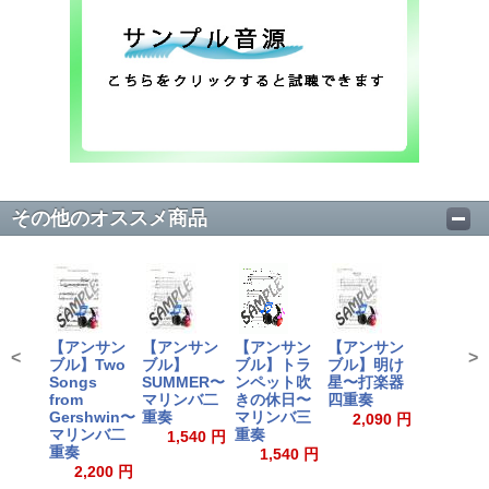
その他のオススメ商品
【アンサン
【アンサン
【アンサン
【アンサン
<
>
ブル】Two
ブル】
ブル】トラ
ブル】明け
Songs
SUMMER〜
ンペット吹
星〜打楽器
from
マリンバ二
きの休日〜
四重奏
Gershwin〜
重奏
マリンバ三
2,090 円
マリンバ二
重奏
1,540 円
重奏
1,540 円
2,200 円