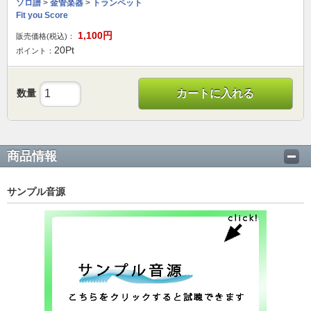
ソロ譜
>
金管楽器
>
トランペット
Fit you Score
1,100
円
販売価格(税込)：
20
Pt
ポイント：
数量
カートに入れる
商品情報
サンプル音源