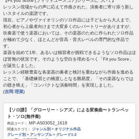
【Fit you Score (フィットユースコア)シリーズについて】
レッスン現場からの声に応えて作曲された、演奏者に寄り添う新し
いスタイルの楽譜です。
現在、ピアノやヴァイオリンのソロ作品には子どもから大人まで、
初心者から上級者向けまで大変多くのレパートリーがありますが、
吹奏楽で使う楽器においては、その楽器のために作られたソロ作品
が極めて少なく、ほとんどが音高・音大レベルの専門的な作品で
す。
楽器を始めて1年、あるいは独習者が挑戦できるようなソロ作品はほ
ぼ皆無の状況です。そのような空白を埋めるべく「Fit you Score」
が誕生しました。
レッスン経験豊富な各楽器の奏者と検討を重ねながら作曲を進める
ことで、「基礎練習との橋渡しとなる難易度」「その楽器ならでは
の聴き映え」「コンパクトな演奏時間」を実現しました。
(
吉岡 理菜
)
【ソロ譜】「グローリー・シアズ」による変奏曲〜トランペッ
ト・ソロ(無伴奏)
MP-AS03052_1618
商品コード：
ジャンル別
>
オリジナル作品
関連カテゴリ：
グレード別
>
アンサンブル
>
グレード1-2