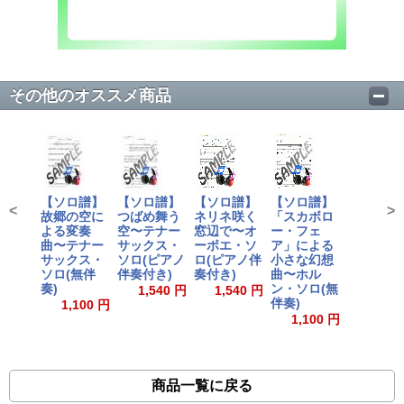
その他のオススメ商品
【ソロ譜】
【ソロ譜】
【ソロ譜】
【ソロ譜】
<
>
故郷の空に
つばめ舞う
ネリネ咲く
「スカボロ
よる変奏
空〜テナー
窓辺で〜オ
ー・フェ
曲〜テナー
サックス・
ーボエ・ソ
ア」による
サックス・
ソロ(ピアノ
ロ(ピアノ伴
小さな幻想
ソロ(無伴
伴奏付き)
奏付き)
曲〜ホル
奏)
ン・ソロ(無
1,540 円
1,540 円
伴奏)
1,100 円
1,100 円
商品一覧に戻る