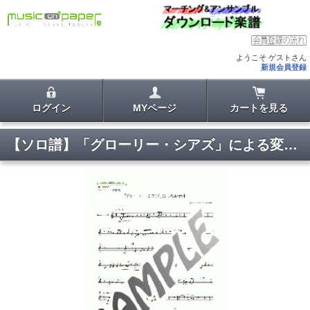
ようこそ ゲストさん
新規会員登録
ログイン
MYページ
カートを見る
【ソロ譜】「グローリー・シアズ」による変奏曲〜トランペット・ソロ(無伴奏)