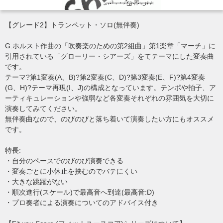
【グレード2】トランペット・ソロ(無伴奏)
G.ホルスト作曲の「吹奏楽のための第2組曲」第1楽章「マーチ」に
引用されている「グローリー・シアーズ」をてテーマにした変奏曲
です。
テーマ?第1変奏(A、B)?第2変奏(C、D)?第3変奏(E、F)?第4変奏
(G、H)?テーマ再現(I、J)の構成となっています。テンポや拍子、ア
ーティキュレーションや強弱など各変奏それぞれの雰囲気を大切に
演奏してみてください。
無伴奏曲なので、のびのびと落ち着いて演奏したい方にもオススメ
です。
特長:
・自分のペースでのびのび演奏できる
・変奏ごとに小休止を挟むのでバテにくい
・大きな跳躍がない
・順次進行(スケール)で最高音へ到達(最高音:D)
・プロ奏者による演奏についてのアドバイス付き