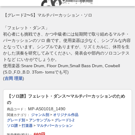
【グレード2〜5】マルチパーカッション・ソロ
「フェレット・ダンス」
初心者にも挑戦でき、かつ中級者には短期間で取り組めるマルチ・
パーカッションのソロ 曲です。使用楽器は少なく、シンプルな内容
となっています。シンプルでありますが、リズミカルに、休符を生
かした演奏を研究してみてください。発表会や部内のソロコンテス
トなど にいかがでしょうか。
使用楽器:Snare Drum, Floor Drum,Small Bass Drum, Cowbell
(S.D.,F.D.,B.D. 3Tom- tomsでも可)
(
吉岡 理菜
)
【ソロ譜】フェレット・ダンス〜マルチパーカッションのため
の
MP-AS01018_1490
商品コード：
ジャンル別
>
オリジナル作品
関連カテゴリ：
グレード別
>
アンサンブル
>
グレード1-2
ソロ譜
>
打楽器
>
マルチパーカッション
660
円
販売価格(税込)：