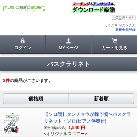
ようこそ ゲストさん
新規会員登録
ログイン
MYページ
カートを見る
バスクラリネト
2
件
の商品がございます。
価格順
新着順
【ソロ譜】タンチョウが舞う頃〜バスクラ
リネット・ソロ(ピアノ伴奏付)
1,540
円
販売価格(税込):
<オリジナルスコアー>